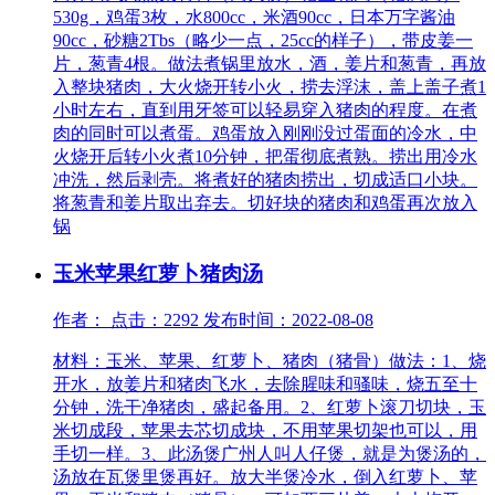
530g，鸡蛋3枚，水800cc，米酒90cc，日本万字酱油
90cc，砂糖2Tbs（略少一点，25cc的样子），带皮姜一
片，葱青4根。做法煮锅里放水，酒，姜片和葱青，再放
入整块猪肉，大火烧开转小火，捞去浮沫，盖上盖子煮1
小时左右，直到用牙签可以轻易穿入猪肉的程度。在煮
肉的同时可以煮蛋。鸡蛋放入刚刚没过蛋面的冷水，中
火烧开后转小火煮10分钟，把蛋彻底煮熟。捞出用冷水
冲洗，然后剥壳。将煮好的猪肉捞出，切成适口小块。
将葱青和姜片取出弃去。切好块的猪肉和鸡蛋再次放入
锅
玉米苹果红萝卜猪肉汤
作者： 点击：2292 发布时间：2022-08-08
材料：玉米、苹果、红萝卜、猪肉（猪骨）做法：1、烧
开水，放姜片和猪肉飞水，去除腥味和骚味，烧五至十
分钟，洗干净猪肉，盛起备用。2、红萝卜滚刀切块，玉
米切成段，苹果去芯切成块，不用苹果切架也可以，用
手切一样。3、此汤煲广州人叫人仔煲，就是为煲汤的，
汤放在瓦煲里煲再好。放大半煲冷水，倒入红萝卜、苹