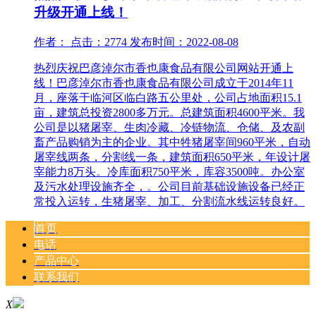
升级开通上线！
作者： 点击：2774 发布时间：2022-08-08
热烈庆祝巴彦淖尔市香也康食品有限公司网站开通上
线！巴彦淖尔市香也康食品有限公司成立于2014年11
月，座落于临河区临白路五公里处，公司占地面积15.1
亩，建筑总投资2800多万元。总建筑面积4600平米。我
公司是以猪屠宰、生肉冷藏、冷链物流、仓储、及农副
畜产品购销为主的企业。其中牲猪屠宰间960平米，自动
屠宰线两条，分割线一条，建筑面积650平米，年设计屠
宰能力8万头。冷库面积750平米，库容3500吨。办公室
及污水处理设施齐全，。公司目前基础设施设备已经正
常投入运转，生猪屠宰、加工、分割流水线运转良好。
首页
电话
产品中心
联系我们
X