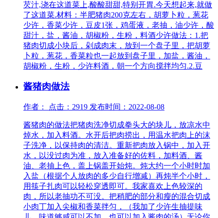
芡汁,浇在这道菜上,酸酸甜甜,特别开胃.今天想起来,就做
了这道菜.材料：半肥猪肉200克左右，胡萝卜粒，葱花
少许，香菜少许，豆皮1张，鸡蛋液，老抽，油少许，酸
甜汁，盐，酱油，胡椒粉，生粉，料酒少许做法：1.把
猪肉切成小块后，剁成肉末，放到一个盘子里，把胡萝
卜粒，葱花，香菜粒也一起放到盘子里，加盐，酱油，
胡椒粉，生粉，少许料酒，朝一个方向搅拌均匀.2.豆
酱猪肉做法
作者： 点击：2919 发布时间：2022-08-08
酱猪肉的做法把猪肉洗净切成拳头大的块儿，放凉水中
焯水，加入料酒。水开后把肉捞出，用温水把肉上的沫
子洗净，以保持肉的清洁。重新把肉放入锅中，加入开
水，以没过肉为准，放入准备好的佐料，加料酒、酱
油、老抽上色，盖上锅盖开始炖。炖大约一个小时时加
入盐（根据个人放肉的多少自行增减）再炖半个小时，
用筷子扎肉可以轻松穿透即可。我家喜欢上色较深的
肉，所以老抽功不可没。把稍肥的部分和瘦的混合切成
小肉丁加入尖椒和香菜拌匀，（我加了少许生抽提味
儿，味道够咸可以不加，也可以加入酱肉的汤）无论你