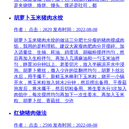
是夹烧饼、烙饼、馒头、馍还是吐司，都
胡萝卜玉米猪肉水饺
作者： 点击：2829 发布时间：2022-08-08
胡萝卜玉米猪肉水饺的做法三分肥七分瘦的猪肉搅成肉
馅，我用的是料理机。建议大家瘦肉肥肉分开搅碎。加
入适量盐、生抽、耗油、鸡蛋清、胡椒粉搅拌均匀，然
后再加入生粉拌匀。再加入几滴麻油和一勺玉米油拌
匀，静置30分钟以上。老姜切片，放入半碗凉开水中浸
泡。胡萝卜擦丝，撒入少许的盐翻拌均匀，胡萝卜丝出
水后，用手攥干。新鲜玉米棒剥下玉米粒，烧开一小锅
开水，将玉米粒放入焯水2分钟，然后捞出备用。干香菇
泡发后，将水攥干，然后切粒备用。将生姜水分3次加入
肉馅中，每次搅拌均匀再加下一次生姜水。再加入玉米
粒、胡萝卜丝、香菇丝、少许
红烧猪肉做法
作者： 点击：2598 发布时间：2022-08-08