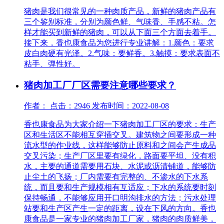
猪肉是我们很常见的一种肉质产品，新鲜的猪肉产品有
三个鉴别标准，分别为颜色鲜、气味香、手感不粘。怎
样才能买到新鲜的猪肉，可以从下面三个方面去着手。
接下来，香也康食品为您进行专业讲解：1.颜色：要求
皮白肉硬有光泽。2.气味：要鲜香。3.触摸：要求表面不
粘手、弹性好。
猪肉加工厂厂区需要注意哪些要求？
作者： 点击：2946 发布时间：2022-08-08
香也康食品为大家介绍一下猪肉加工厂区的要求：生产
区和生活区不能相互穿插交叉。建筑物之间要形成一种
流水型的作业线，这样能够防止原料和之间会产生成品
交叉污染；生产厂区里要有绿化，路面要平坦、没有积
水，主要的通道需要用石块、水泥或沥清铺道，能够防
止尘土的飞扬；厂内需要有完整的、不渗水的下水系
统，而且要和生产规模相有互适应；下水的系统要时刻
保持畅通，不能够应用开口明沟排水的方法；污水处理
站要和生产区产生一定的距离，设在下风的方向。香也
康食品是一家专业的猪肉加工厂家，猪肉的肉质鲜美，