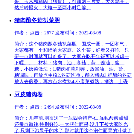
果、玉米和猪肉（猪骨），可加两三片姜，大火烧开，
然后转慢火，大概一至两小时足够。
猪肉酿冬菇扒菜胆
作者： 点击：2677 发布时间：2022-08-08
简介：这个猪肉酿冬菇扒菜胆，围成一圈，一团和气，
大家都有一个和睦的大家庭。这个菜，好看又好吃，只
要一点时间就可以准备了。大家在吃开年饭可以考虑一
下喔。。。材料：猪肉，油，冬菇，蒜，酱油，盐，
糖，小唐菜做法：1.猪肉和蒜剁碎，放酱油、油、盐、
糖调味，再放点生粉2.冬菇洗净，酿入猪肉3.把酿的冬菇
放入去煎香，再放点水煮熟4.小唐菜煮熟，摆边，上碟
豆皮猪肉卷
作者： 点击：2494 发布时间：2022-08-08
简介：几年前,朋友送了一瓶四会特产-仁面果,酸酸甜甜
还带点微辣,特别好吃,一大瓶仁面果,没几下被大家吃光
了,只剩下泡果子的水了.那时就用这个泡仁面果的汁做了