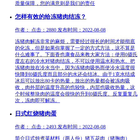
质量保障，您的满意则是我们的责任
怎样有效的给冻猪肉结冻？
作者： 点击：2880 发布时间：2022-08-08
冻猪肉解冻非常的麻烦，需要经过很长的时间才能彻底
的化冻，但是如果你掌握了一定的方式方法，这不算是
什么难事了。下面香也康食品来教大家方法：使用0摄氏
度左右的冷水对猪肉结冻，不可以使用温水和热水。把
冻猪肉放在冷水当中，因为冻猪肉吸热而使冷水温度很
快降到0摄氏度而且部分的水还会结冰。由于1克水结成
冰后可以放出80卡的热量，放出的热量都会被冻肉吸
收，肉外层的温度升高的也较快，内层也吸收热量，这
个时候整块肉的温度会很快的升到0摄氏度。反复重复几
次，冻肉即可解冻。
日式红烧猪肉蛋
作者： 点击：2493 发布时间：2022-08-08
简介日式炖煮菜材料（两人份）猪五花肉（猪胸肉）