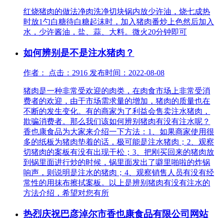
红烧猪肉的做法净肉洗净切块锅内放少许油，烧七成热
时放1勺白糖待白糖起沫时，加入猪肉番炒上色然后加入
水，少许酱油，盐、蒜、大料。微火20分钟即可
如何辨别是不是注水猪肉？
作者： 点击：2916 发布时间：2022-08-08
猪肉是一种非常受欢迎的肉类，在肉食市场上非常受消
费者的欢迎，由于市场需求量的增加，猪肉的质量也在
不断的发生变化。有的商家为了利益会售卖注水猪肉，
欺骗消费者。那么我们该如何辨别猪肉有没有注水呢？
香也康食品为大家来介绍一下方法：1、如果商家使用很
多的纸板为猪肉垫着的话，极可能是注水猪肉；2、观察
切猪肉的案板有没有出现干松；3、把刚买回来的猪肉放
到锅里面进行炒的时候，锅里面发出了噼里啪啦的炸锅
响声，则说明是注水的猪肉；4、观察销售人员有没有经
常性的用抹布擦拭案板。以上是辨别猪肉有没有注水的
方法介绍，希望对您有所
热烈庆祝巴彦淖尔市香也康食品有限公司网站