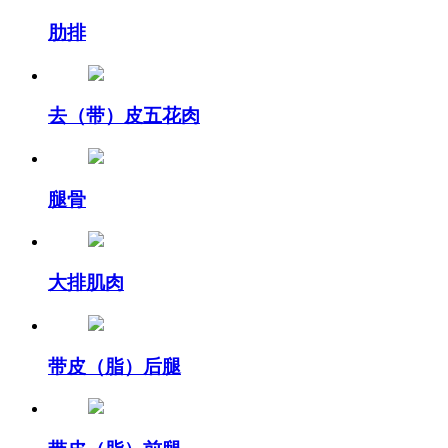
肋排
去（带）皮五花肉
腿骨
大排肌肉
带皮（脂）后腿