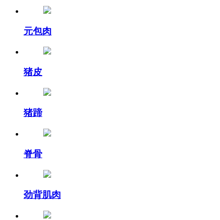
元包肉
猪皮
猪蹄
脊骨
劲背肌肉