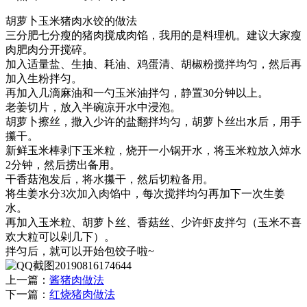
胡萝卜玉米猪肉水饺的做法
三分肥七分瘦的猪肉搅成肉馅，我用的是料理机。建议大家瘦
肉肥肉分开搅碎。
加入适量盐、生抽、耗油、鸡蛋清、胡椒粉搅拌均匀，然后再
加入生粉拌匀。
再加入几滴麻油和一勺玉米油拌匀，静置30分钟以上。
老姜切片，放入半碗凉开水中浸泡。
胡萝卜擦丝，撒入少许的盐翻拌均匀，胡萝卜丝出水后，用手
攥干。
新鲜玉米棒剥下玉米粒，烧开一小锅开水，将玉米粒放入焯水
2分钟，然后捞出备用。
干香菇泡发后，将水攥干，然后切粒备用。
将生姜水分3次加入肉馅中，每次搅拌均匀再加下一次生姜
水。
再加入玉米粒、胡萝卜丝、香菇丝、少许虾皮拌匀（玉米不喜
欢大粒可以剁几下）。
拌匀后，就可以开始包饺子啦~
上一篇：
酱猪肉做法
下一篇：
红烧猪肉做法