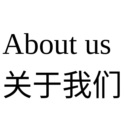
About us
关于我们