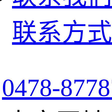
联系方式
0478-8778