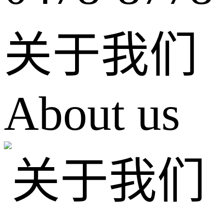
关于我们
About us