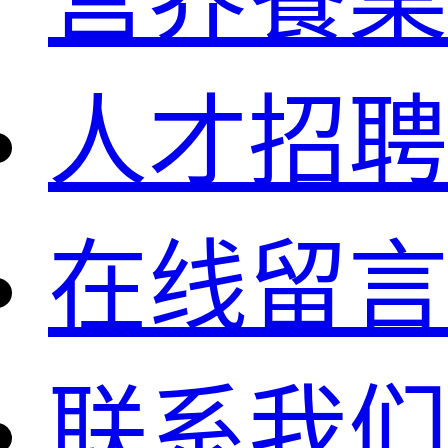
人才招聘
在线留言
联系我们