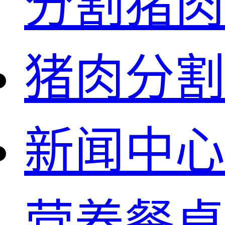
分割猪肉
猪肉分割
新闻中心
营养餐桌