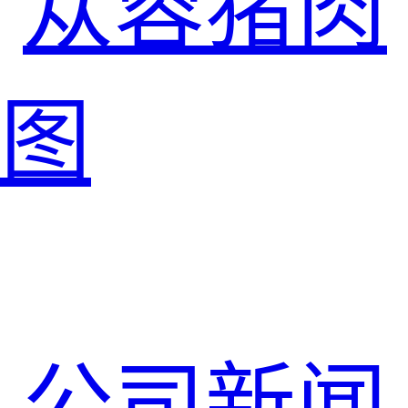
苁蓉猪肉
图
公司新闻