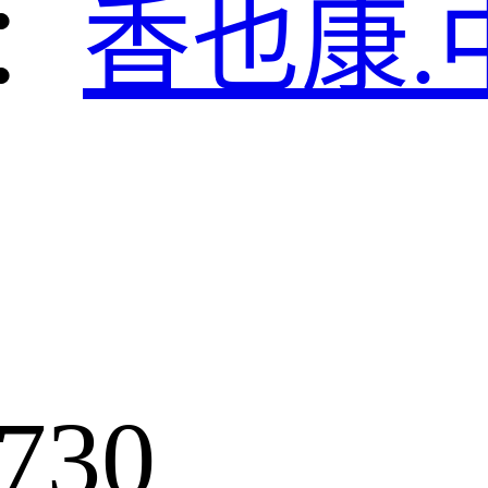
：
香也康.
730