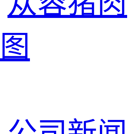
苁蓉猪肉
图
公司新闻