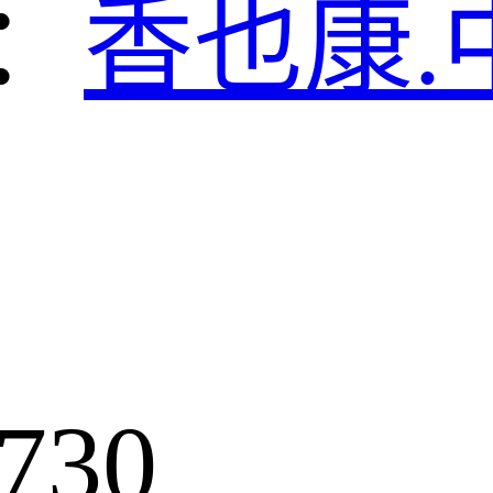
：
香也康.
730