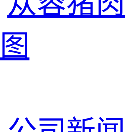
苁蓉猪肉
图
公司新闻