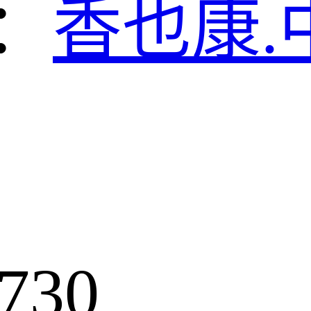
：
香也康.
730